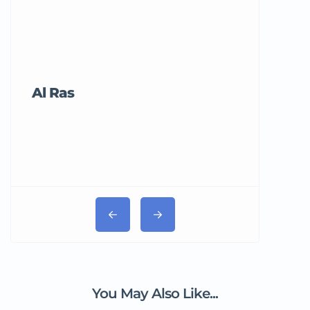
Al Ras
Tricord Me
You May Also Like...